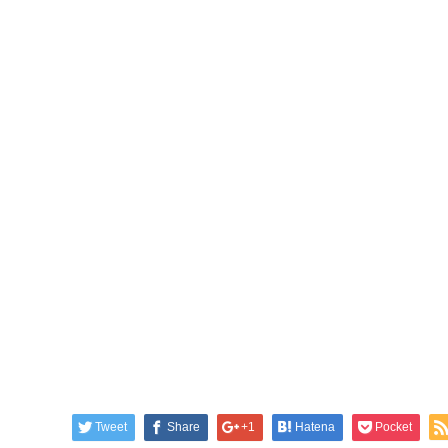
Tweet
Share
+1
Hatena
Pocket